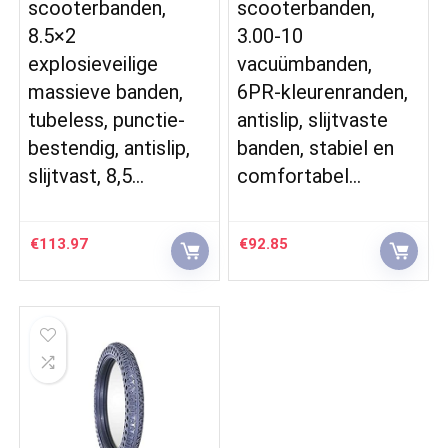
scooterbanden,
scooterbanden,
8.5×2
3.00-10
explosieveilige
vacuümbanden,
massieve banden,
6PR-kleurenranden,
tubeless, punctie-
antislip, slijtvaste
bestendig, antislip,
banden, stabiel en
slijtvast, 8,5…
comfortabel…
€
113.97
€
92.85