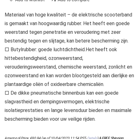
Materiaal van hoge kwaliteit – de elektrische scooterband
is gemaakt van hoogwaardig rubber. Het heeft een goede
weerstand tegen penetratie en veroudering met zeer
bestendig tegen en slijtage, kan betere bescherming zijn.
□ Butylrubber: goede luchtdichtheid.Het heeft ook
hittebestendigheid, ozonweerstand,
verouderingsweerstand, chemische weerstand, zonlicht en
ozonweerstand en kan worden blootgesteld aan dierlijke en
plantaardige oliën of oxideerbare chemicaliën.
□ De dikke pneumatische binnenbuis kan een goede
slagvastheid en dempingsvermogen, elektrische
isolatieprestaties en lange levensduur bieden en maximale
bescherming bieden voor uw veilige rijden.
Amazon.nl Price:
€
80.84
(as of 10/04/2023 11:54 PST-
Details
)
&
FREE Shipping
.