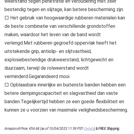
weerstand tegen penetratie en veroudering met zeer
bestendig tegen en slijtage, kan betere bescherming zijn.
□ Het gebruik van hoogwaardige rubberen materialen kan
de beste combinatie van verschillende grondstoffen
maken, waardoor het leven van de band wordt
verlengd.Met rubberen gegroefd oppervlak heeft het
uitstekende grip, antislip- en slijtvastheid,
explosiebestendige drukweerstand, lichtgewicht en
duurzaam, terwijl de rolweerstand wordt
verminderd.Gegarandeerd mooi.
□ Opblaasbare innerlijke en buitenste banden hebben een
betere dempingscapaciteit en slagvastheid dan vaste
banden.Tegelijkertijd hebben ze een goede flexibiliteit en
kunnen ze u voorzien van maximale veiligheidsbescherming.
Amazon.nl Price:
€
56.68
(as of 10/04/2023 11:59 PST-
Details
)
&
FREE Shipping
.