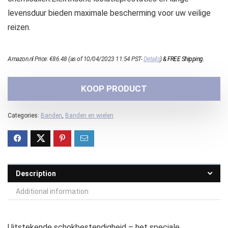
levensduur bieden maximale bescherming voor uw veilige
reizen.
Amazon.nl Price:
€
86.48
(as of 10/04/2023 11:54 PST-
Details
)
&
FREE Shipping
.
KOOP PRODUCT
Categories:
Banden
,
Banden en wielen
Description
Additional information
Uitstekende schokbestendigheid – het speciale