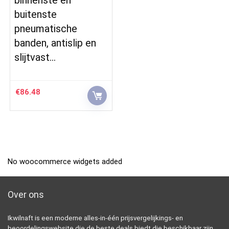
buitenste
pneumatische
banden, antislip en
slijtvast…
€
86.48
No woocommerce widgets added
Over ons
Ikwilnaft is een moderne alles-in-één prijsvergelijkings- en
beoordelingswebsite die de beste deals biedt die beschikbaar zijn