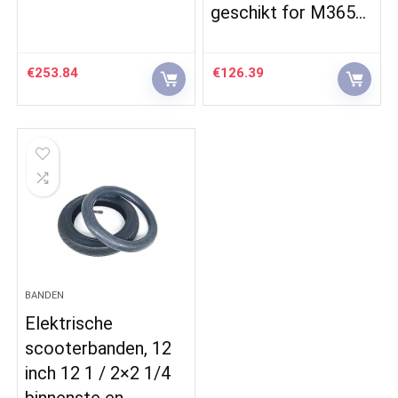
geschikt for M365…
€
253.84
€
126.39
BANDEN
Elektrische
scooterbanden, 12
inch 12 1 / 2×2 1/4
binnenste en