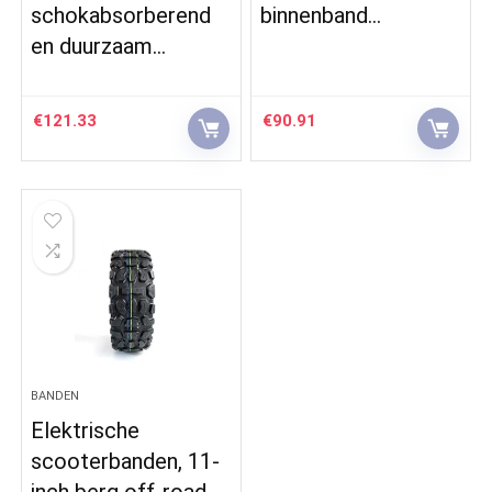
schokabsorberend
binnenband…
en duurzaam…
€
121.33
€
90.91
BANDEN
Elektrische
scooterbanden, 11-
inch berg off-road