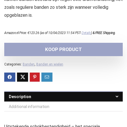
zoals reguliere banden zo sterk zijn wanneer volledig
opgeblazen is.
Amazon.nl Price:
€
123.26
(as of 10/04/2023 11:54 PST-
Details
)
&
FREE Shipping
.
KOOP PRODUCT
Categories:
Banden
,
Banden en wielen
Description
Additional information
Uitstekende schokbestendigheid – het speciale