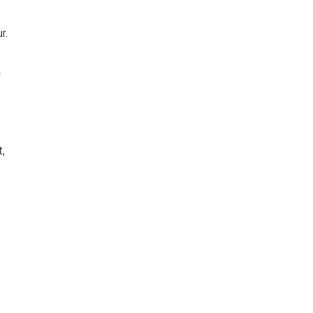
r.
n
,