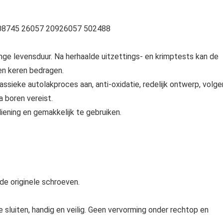
008745 26057 20926057 502488
e levensduur. Na herhaalde uitzettings- en krimptests kan de
en keren bedragen.
ssieke autolakproces aan, anti-oxidatie, redelijk ontwerp, volge
a boren vereist.
ening en gemakkelijk te gebruiken.
e originele schroeven.
e sluiten, handig en veilig. Geen vervorming onder rechtop en