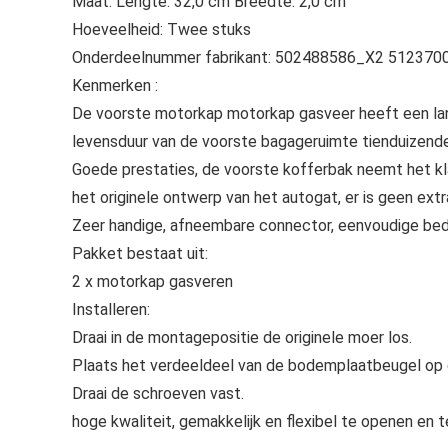
Maat: Lengte: 32,0 cm Breedte: 2,0 cm
Hoeveelheid: Twee stuks
Onderdeelnummer fabrikant: 502488586_X2 51237
Kenmerken :
De voorste motorkap motorkap gasveer heeft een lang
levensduur van de voorste bagageruimte tienduizend
Goede prestaties, de voorste kofferbak neemt het kla
het originele ontwerp van het autogat, er is geen extr
Zeer handige, afneembare connector, eenvoudige bedi
Pakket bestaat uit:
2 x motorkap gasveren
Installeren:
Draai in de montagepositie de originele moer los.
Plaats het verdeeldeel van de bodemplaatbeugel op d
Draai de schroeven vast.
hoge kwaliteit, gemakkelijk en flexibel te openen en t