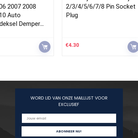
06 2007 2008
2/3/4/5/6/7/8 Pin Socket
10 Auto
Plug
deksel Demper…
€
4.30
WORD LID VAN ONZE MAILLIJST VOOR
EXCLUSIEF