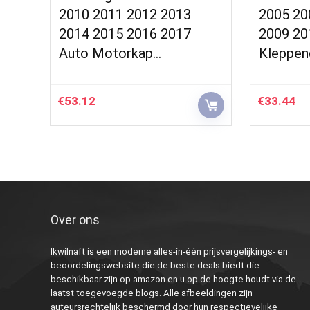
2010 2011 2012 2013
2005 20
2014 2015 2016 2017
2009 20
Auto Motorkap…
Kleppen
€
53.12
€
33.44
Over ons
Ikwilnaft is een moderne alles-in-één prijsvergelijkings- en
beoordelingswebsite die de beste deals biedt die
beschikbaar zijn op amazon en u op de hoogte houdt via de
laatst toegevoegde blogs. Alle afbeeldingen zijn
auteursrechtelijk beschermd door hun respectievelijke