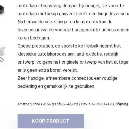
motorkap steunstang demper hijsbeugel, De voorste
motorkap motorkap gasveer heeft een lange levensduu
Na herhaalde uitzettings- en krimptests kan de
levensduur van de voorste bagageruimte tienduizende
keren bedragen.
Goede prestaties, de voorste kofferbak neemt het
klassieke autolakproces aan, anti-oxidatie, redelijk
ontwerp, volgens het originele ontwerp van het autogat
er is geen extra boren vereist.
Zeer handige, afneembare connector, eenvoudige
bediening en gemakkelijk te gebruiken.
Amazon.nl Price:
€
46.98
(as of 07/04/2023 11:25 PST-
Details
)
&
FREE Shipping
.
KOOP PRODUCT