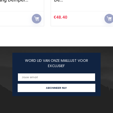
€
48.40
WORD LID VAN ONZE MAILLIJST VOOR
EXCLUSIEF