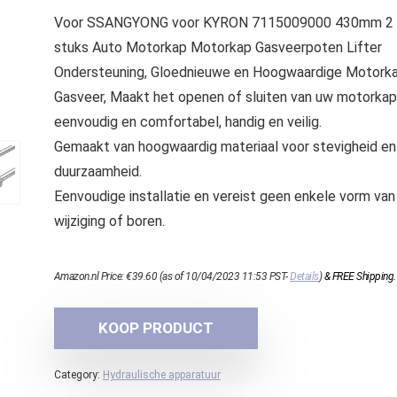
Voor SSANGYONG voor KYRON 7115009000 430mm 2
stuks Auto Motorkap Motorkap Gasveerpoten Lifter
Ondersteuning, Gloednieuwe en Hoogwaardige Motork
Gasveer, Maakt het openen of sluiten van uw motorkap
eenvoudig en comfortabel, handig en veilig.
Gemaakt van hoogwaardig materiaal voor stevigheid en
duurzaamheid.
Eenvoudige installatie en vereist geen enkele vorm van
wijziging of boren.
Amazon.nl Price:
€
39.60
(as of 10/04/2023 11:53 PST-
Details
)
&
FREE Shipping
.
KOOP PRODUCT
Category:
Hydraulische apparatuur