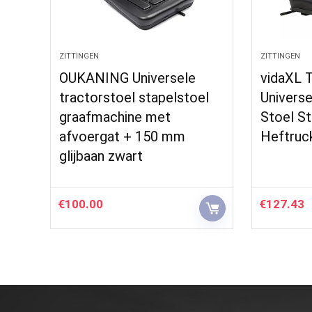
ZITTINGEN
ZITTINGEN
OUKANING Universele
vidaXL 
tractorstoel stapelstoel
Universe
graafmachine met
Stoel S
afvoergat + 150 mm
Heftruc
glijbaan zwart
€
100.00
€
127.43