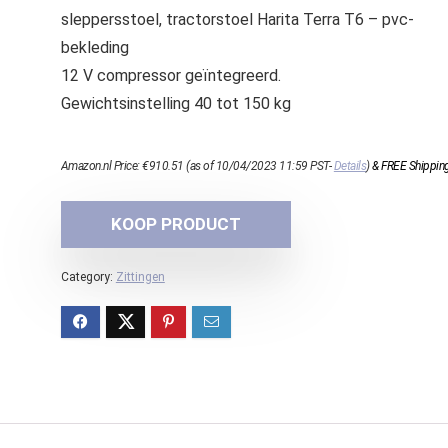
sleppersstoel, tractorstoel Harita Terra T6 – pvc-
bekleding
12 V compressor geïntegreerd.
Gewichtsinstelling 40 tot 150 kg
Amazon.nl Price:
€
910.51
(as of 10/04/2023 11:59 PST-
Details
)
&
FREE Shippin
KOOP PRODUCT
Category:
Zittingen