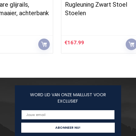
re glijrails,
Rugleuning Zwart Stoel
maaier, achterbank
Stoelen
€
167.99
WORD LID VAN ONZE MAILLIJST VOOR
EXCLUSIEF