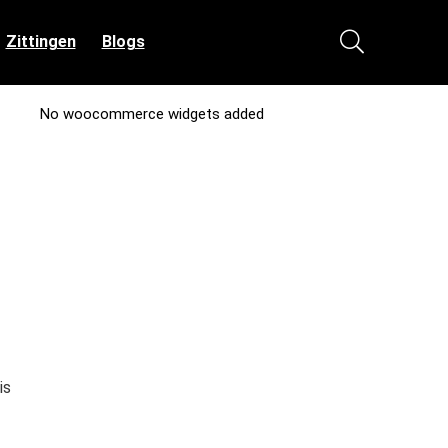
Zittingen
Blogs
No woocommerce widgets added
is