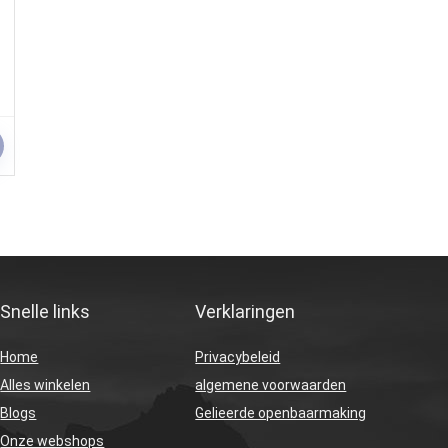
Snelle links
Verklaringen
Home
Privacybeleid
Alles winkelen
algemene voorwaarden
Blogs
Gelieerde openbaarmaking
Onze webshops