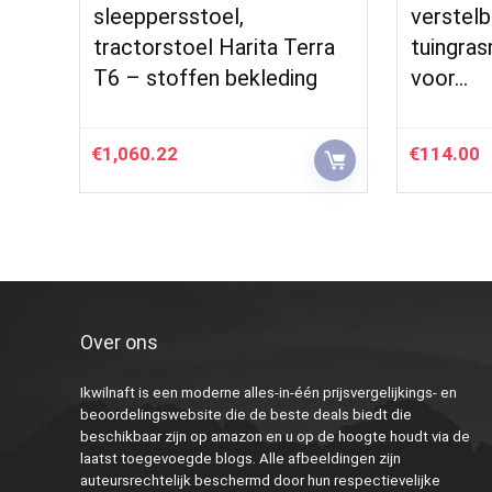
sleeppersstoel,
verstelba
tractorstoel Harita Terra
tuingras
T6 – stoffen bekleding
voor…
€
1,060.22
€
114.00
Over ons
Ikwilnaft is een moderne alles-in-één prijsvergelijkings- en
beoordelingswebsite die de beste deals biedt die
beschikbaar zijn op amazon en u op de hoogte houdt via de
laatst toegevoegde blogs. Alle afbeeldingen zijn
auteursrechtelijk beschermd door hun respectievelijke