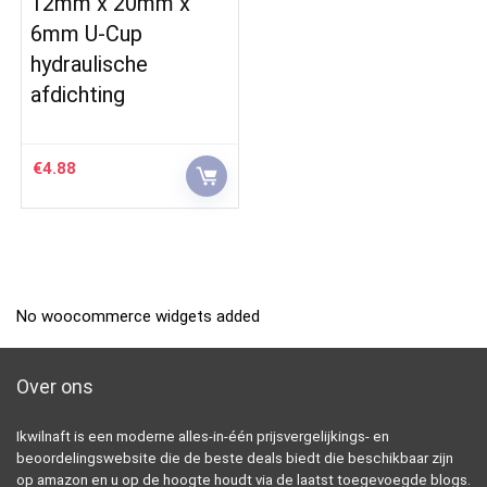
12mm x 20mm x
6mm U-Cup
hydraulische
afdichting
€
4.88
No woocommerce widgets added
Over ons
Ikwilnaft is een moderne alles-in-één prijsvergelijkings- en
beoordelingswebsite die de beste deals biedt die beschikbaar zijn
op amazon en u op de hoogte houdt via de laatst toegevoegde blogs.