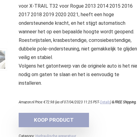
voor X-TRAIL T32 voor Rogue 2013 2014 2015 2016
2017 2018 2019 2020 2021, heeft een hoge
ondersteunende kracht, en het stijgt automatisch
wanneer het op een bepaalde hoogte wordt geopend.
Roestvrijstalen, krasbestendige, corrosiebestendige,
dubbele pole-ondersteuning, niet gemakkelijk te glijden
veilig en stabiel.
Volgens het gatontwerp van de originele auto is het ni
nodig om gaten te slaan en het is eenvoudig te
installeren.
Amazon.nl Price:
€
72.98
(as of 07/04/2023 11:25 PST-
Details
)
&
FREE Shipping
.
KOOP PRODUCT
Category:
Hydraulische apparatuur