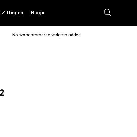
Zittingen
Blogs
No woocommerce widgets added
32