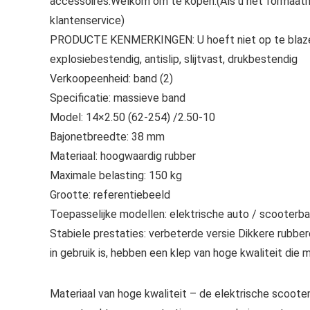
accessoires.Welkom om te kopen.(Als u het formaat
klantenservice)
PRODUCTE KENMERKINGEN: U hoeft niet op te blazen, 
explosiebestendig, antislip, slijtvast, drukbestendig
Verkoopeenheid: band (2)
Specificatie: massieve band
Model: 14×2.50 (62-254) /2.50-10
Bajonetbreedte: 38 mm
Materiaal: hoogwaardig rubber
Maximale belasting: 150 kg
Grootte: referentiebeeld
Toepasselijke modellen: elektrische auto / scooterb
Stabiele prestaties: verbeterde versie Dikkere rubbe
in gebruik is, hebben een klep van hoge kwaliteit die 
Materiaal van hoge kwaliteit – de elektrische scoot