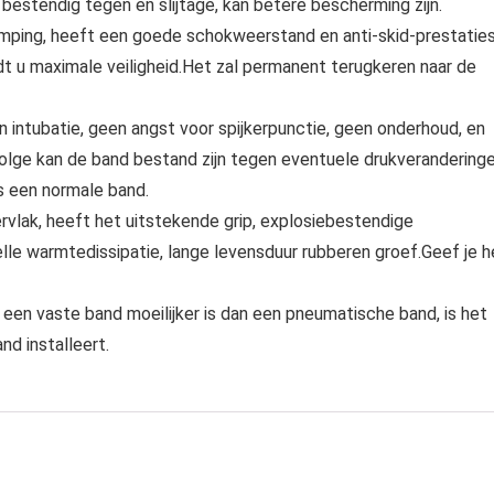
estendig tegen en slijtage, kan betere bescherming zijn.
mping, heeft een goede schokweerstand en anti-skid-prestaties
dt u maximale veiligheid.Het zal permanent terugkeren naar de
en intubatie, geen angst voor spijkerpunctie, geen onderhoud, en
volge kan de band bestand zijn tegen eventuele drukverandering
ls een normale band.
lak, heeft het uitstekende grip, explosiebestendige
elle warmtedissipatie, lange levensduur rubberen groef.Geef je h
een vaste band moeilijker is dan een pneumatische band, is het
d installeert.