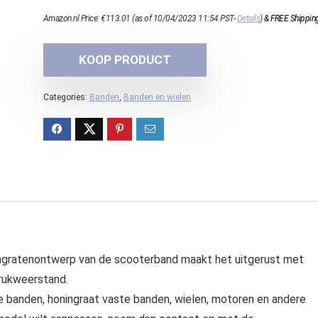
Amazon.nl Price:
€
113.01
(as of 10/04/2023 11:54 PST-
Details
)
&
FREE Shippin
KOOP PRODUCT
Categories:
Banden
,
Banden en wielen
ngratenontwerp van de scooterband maakt het uitgerust met
rukweerstand.
 banden, honingraat vaste banden, wielen, motoren en andere