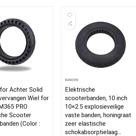
BANDEN
 for Achter Solid
Elektrische
vervangen Wiel for
scooterbanden, 10 inch
 M365 PRO
10×2.5 explosieveilige
sche Scooter
vaste banden, honingraat
banden (Color :
zeer elastische
schokabsorptielaag…