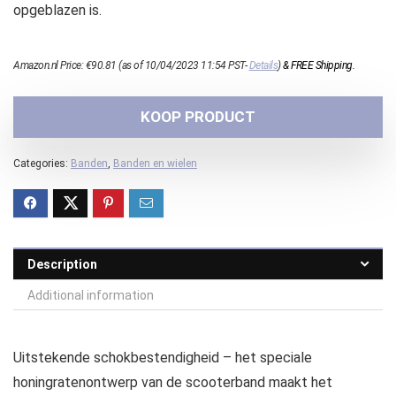
opgeblazen is.
Amazon.nl Price:
€
90.81
(as of 10/04/2023 11:54 PST-
Details
)
&
FREE Shipping
.
KOOP PRODUCT
Categories:
Banden
,
Banden en wielen
Description
Additional information
Uitstekende schokbestendigheid – het speciale
honingratenontwerp van de scooterband maakt het