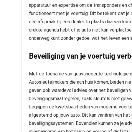
apparatuur en expertise om de transponders en ch
functioneert met je voertuig. Dit betekent dat je 
een afspraak bij een dealer. In plaats daarvan komt
drukke agenda hebt of je auto niet kan verplaatse
onderweg kunt zonder gedoe, wat het leven een s
Beveiliging van je voertuig ve
Met de toename van geavanceerde technologie in a
Autosleutelmakers die aan huis komen, bieden nie
geven ook waardevol advies over het beveiligen va
beveiligingsmaatregelen, zoals sleutels met geava
begrijpen de kwetsbaarheden van moderne voertuig
afgestemd op jouw auto. Dit kan variëren van het u
beveiligingssystemen. Bovendien kunnen ze je advi
minimaliseren van het risico op verlies of diefsta