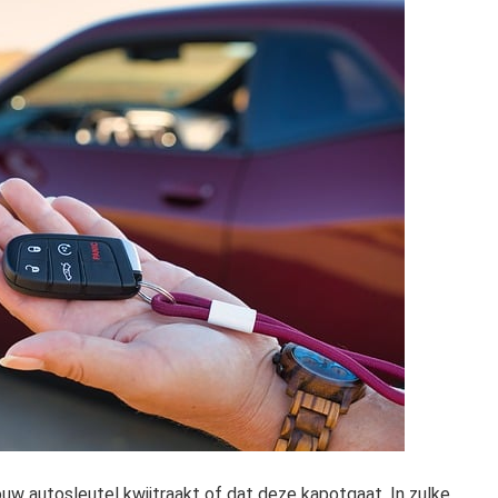
w autosleutel kwijtraakt of dat deze kapotgaat. In zulke