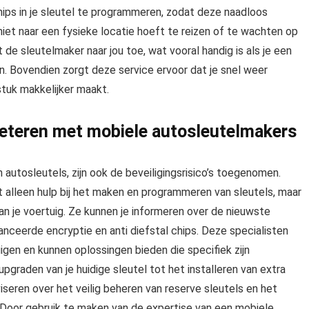
ips in je sleutel te programmeren, zodat deze naadloos
niet naar een fysieke locatie hoeft te reizen of te wachten op
 de sleutelmaker naar jou toe, wat vooral handig is als je een
n. Bovendien zorgt deze service ervoor dat je snel weer
tuk makkelijker maakt.
rbeteren met mobiele autosleutelmakers
utosleutels, zijn ook de beveiligingsrisico’s toegenomen.
t alleen hulp bij het maken en programmeren van sleutels, maar
n je voertuig. Ze kunnen je informeren over de nieuwste
nceerde encryptie en anti diefstal chips. Deze specialisten
en en kunnen oplossingen bieden die specifiek zijn
pgraden van je huidige sleutel tot het installeren van extra
seren over het veilig beheren van reserve sleutels en het
l. Door gebruik te maken van de expertise van een mobiele