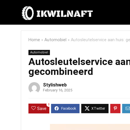
Home
»
Automobiel
»
Autosleutelservice aan huis: 
Automobiel
Autosleutelservice aa
gecombineerd
Stylishweb
February 16, 2025
0
Save