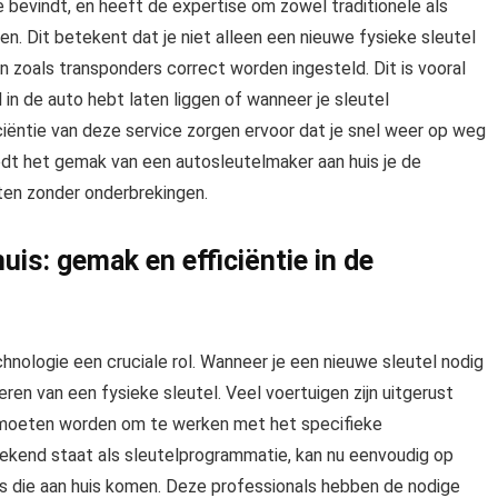
e bevindt, en heeft de expertise om zowel traditionele als
. Dit betekent dat je niet alleen een nieuwe fysieke sleutel
 zoals transponders correct worden ingesteld. Dit is vooral
l in de auto hebt laten liggen of wanneer je sleutel
ciëntie van deze service zorgen ervoor dat je snel weer op weg
edt het gemak van een autosleutelmaker aan huis je de
tten zonder onderbrekingen.
is: gemak en efficiëntie in de
nologie een cruciale rol. Wanneer je een nieuwe sleutel nodig
eren van een fysieke sleutel. Veel voertuigen zijn uitgerust
 moeten worden om te werken met het specifieke
 bekend staat als sleutelprogrammatie, kan nu eenvoudig op
s die aan huis komen. Deze professionals hebben de nodige