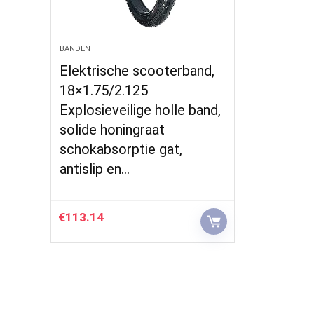
BANDEN
Elektrische scooterband,
18×1.75/2.125
Explosieveilige holle band,
solide honingraat
schokabsorptie gat,
antislip en…
€
113.14