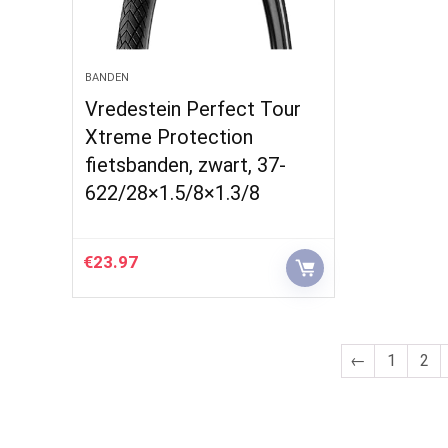
BANDEN
Vredestein Perfect Tour
Xtreme Protection
fietsbanden, zwart, 37-
622/28×1.5/8×1.3/8
€
23.97
←
1
2