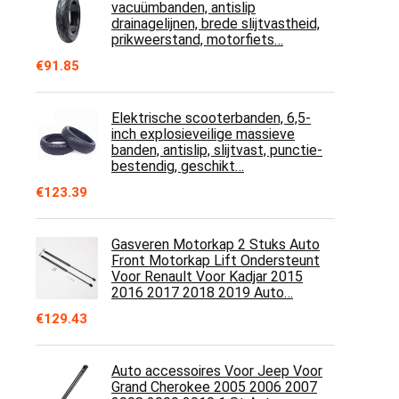
vacuümbanden, antislip
drainagelijnen, brede slijtvastheid,
prikweerstand, motorfiets…
€
91.85
Elektrische scooterbanden, 6,5-
inch explosieveilige massieve
banden, antislip, slijtvast, punctie-
bestendig, geschikt…
€
123.39
Gasveren Motorkap 2 Stuks Auto
Front Motorkap Lift Ondersteunt
Voor Renault Voor Kadjar 2015
2016 2017 2018 2019 Auto…
€
129.43
Auto accessoires Voor Jeep Voor
Grand Cherokee 2005 2006 2007