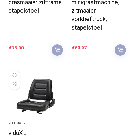
grasmaaier zitframe
minigraafmachine,
stapelstoel
zitmaaier,
vorkheftruck,
stapelstoel
€
75.00
€
69.97
ZITTINGEN
vidaXL