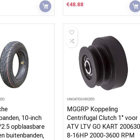
€
48.88
ZED
UNCATEGORIZED
che
MGGRP Koppeling
banden, 10-inch
Centrifugal Clutch 1″ voor
/2.5 opblaasbare
ATV LTV GO KART 20063
en buitenbanden,
8-16HP 2000-3600 RPM