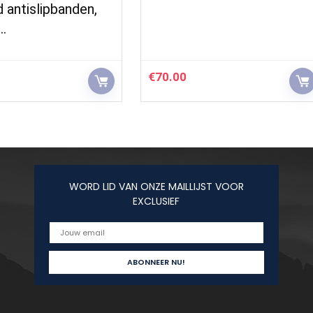
 antislipbanden,
n…
€
70.00
WORD LID VAN ONZE MAILLIJST VOOR
EXCLUSIEF