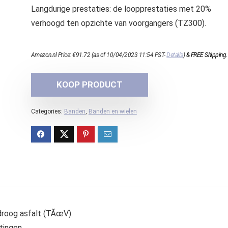
Langdurige prestaties: de loopprestaties met 20%
verhoogd ten opzichte van voorgangers (TZ300).
Amazon.nl Price:
€
91.72
(as of 10/04/2023 11:54 PST-
Details
)
&
FREE Shipping
.
KOOP PRODUCT
Categories:
Banden
,
Banden en wielen
roog asfalt (TÃœV).
tingen.