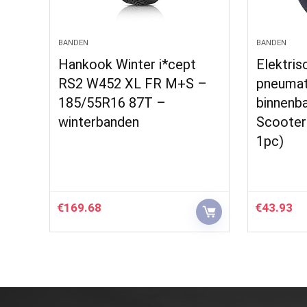
BANDEN
BANDEN
Hankook Winter i*cept
Elektris
RS2 W452 XL FR M+S –
pneumat
185/55R16 87T –
binnenb
winterbanden
Scooter
1pc)
€
169.68
€
43.93