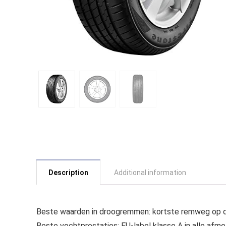
Description
Additional information
Beste waarden in droogremmen: kortste remweg op d
Beste vochtprestaties: EU-label klasse A in alle afme