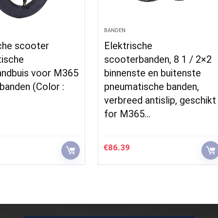
BANDEN
che scooter
Elektrische
ische
scooterbanden, 8 1 / 2×2
andbuis voor M365
binnenste en buitenste
banden (Color :
pneumatische banden,
verbreed antislip, geschikt
for M365…
€
86.39