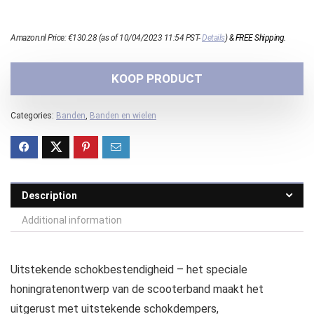
Amazon.nl Price:
€
130.28
(as of 10/04/2023 11:54 PST-
Details
)
&
FREE Shipping
.
KOOP PRODUCT
Categories:
Banden
,
Banden en wielen
Description
Additional information
Uitstekende schokbestendigheid – het speciale
honingratenontwerp van de scooterband maakt het
uitgerust met uitstekende schokdempers,