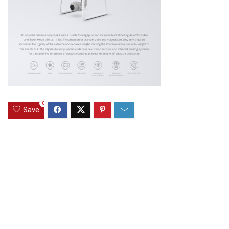
0
Save