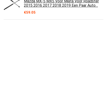
Mazda MX-5 MX5 Voor Miata Voor Roadster
2015 2016 2017 2018 2019 Een Paar Auto…
€
59.05
Auto accessoires Gasveren Motorkap Voor
Suzuki Voor Grand Vitara 2012 2013 2014 2015
2016 2017 2018 2 Stuks Auto Front…
€
53.63
Auto accessoires Motorkap Gasveren Voor
Civic 2016 2017 2018 2019 2020 2021 10TH
Auto Motorkap Ondersteuning Staaf…
€
53.24
Auto accessoires 2 Stuks Auto Motorkap
Cover Lifting Beugel Voor Renault Voor Koleos
2016 2017 2018 2019 2020 Gasveren…
€
51.74