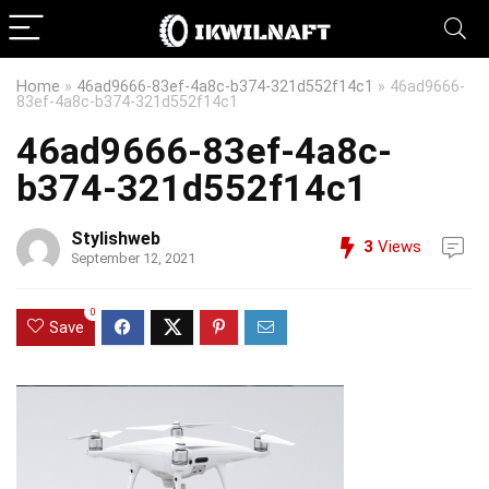
Home
»
46ad9666-83ef-4a8c-b374-321d552f14c1
»
46ad9666-
83ef-4a8c-b374-321d552f14c1
46ad9666-83ef-4a8c-
b374-321d552f14c1
Stylishweb
3
Views
September 12, 2021
0
Save