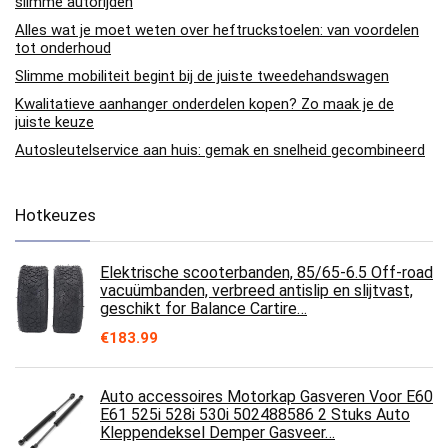
slimme autorijden
Alles wat je moet weten over heftruckstoelen: van voordelen
tot onderhoud
Slimme mobiliteit begint bij de juiste tweedehandswagen
Kwalitatieve aanhanger onderdelen kopen? Zo maak je de
juiste keuze
Autosleutelservice aan huis: gemak en snelheid gecombineerd
Hotkeuzes
Elektrische scooterbanden, 85/65-6.5 Off-road
vacuümbanden, verbreed antislip en slijtvast,
geschikt for Balance Cartire…
€
183.99
Auto accessoires Motorkap Gasveren Voor E60
E61 525i 528i 530i 502488586 2 Stuks Auto
Kleppendeksel Demper Gasveer…