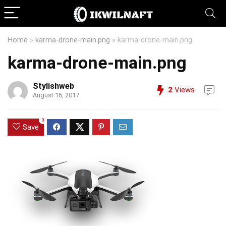
Home
»
karma-drone-main.png
»
karma-drone-main.png
karma-drone-main.png
Stylishweb
2
Views
August 16, 2017
0
Save