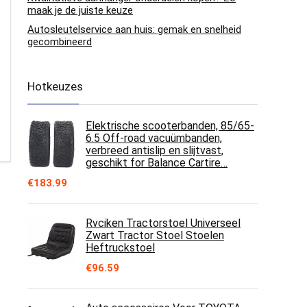
maak je de juiste keuze
Autosleutelservice aan huis: gemak en snelheid
gecombineerd
Hotkeuzes
Elektrische scooterbanden, 85/65-
6.5 Off-road vacuümbanden,
verbreed antislip en slijtvast,
geschikt for Balance Cartire…
€
183.99
Rvciken Tractorstoel Universeel
Zwart Tractor Stoel Stoelen
Heftruckstoel
€
96.59