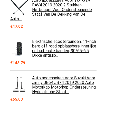
Auto accessoires Voor TOYOTA
RAV4 2019 2020 2 Stukken
Hefbeugel Voor Ondersteunende
Staaf Van De Dekking Van De
Auto…
€
47.02
Elektrische scooterbanden, 11-inch
berg off-road opblaasbare innerlijke
en buitenste banden, 90/65-6.5
Dikke antislip…
€
143.79
Auto accessoires Voor Suzuki Voor
Jimny JB64 JB74 2019 2020 Auto
Motorkap Motorkap Ondersteuning
Hydraulische Staaf…
€
65.03