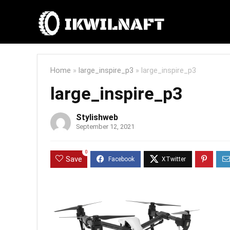
Home
»
large_inspire_p3
»
large_inspire_p3
large_inspire_p3
Stylishweb
September 12, 2021
0
Save