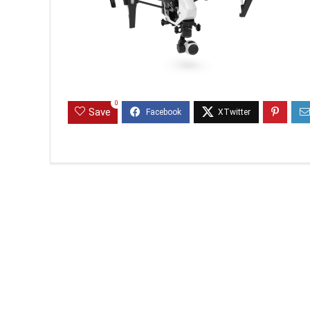
0
Save