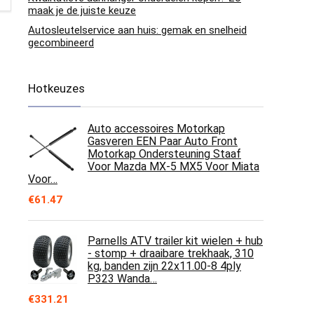
maak je de juiste keuze
Autosleutelservice aan huis: gemak en snelheid
gecombineerd
Hotkeuzes
Auto accessoires Motorkap
Gasveren EEN Paar Auto Front
Motorkap Ondersteuning Staaf
Voor Mazda MX-5 MX5 Voor Miata
Voor…
€
61.47
Parnells ATV trailer kit wielen + hub
- stomp + draaibare trekhaak, 310
kg, banden zijn 22x11.00-8 4ply
P323 Wanda…
€
331.21