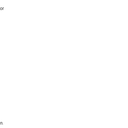
or
n.