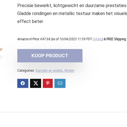
Precisie bewerkt, lichtgewicht en duurzame prestaties.
Gladde rondingen en metallic textuur maken het visuel
effect beter.
Amazon.nl Price:
€
47.68
(as of 10/04/2023 11:59 PST-
Details
)
&
FREE Shipping
.
KOOP PRODUCT
Categories:
Banden en wielen
,
Wielen