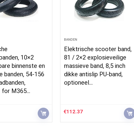
BANDEN
che
Elektrische scooter band,
banden, 10×2
81 / 2×2 explosieveilige
bare binnenste en
massieve band, 8,5 inch
e banden, 54-156
dikke antislip PU-band,
aadbanden,
optioneel…
t for M365…
€
112.37