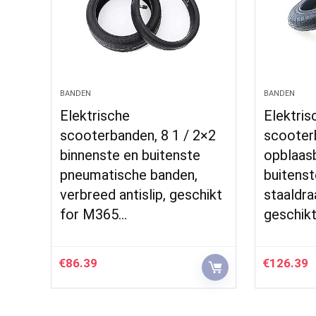
BANDEN
BANDEN
Elektrische
Elektris
scooterbanden, 8 1 / 2×2
scooter
binnenste en buitenste
opblaas
pneumatische banden,
buitenst
verbreed antislip, geschikt
staaldr
for M365…
geschik
€
86.39
€
126.39