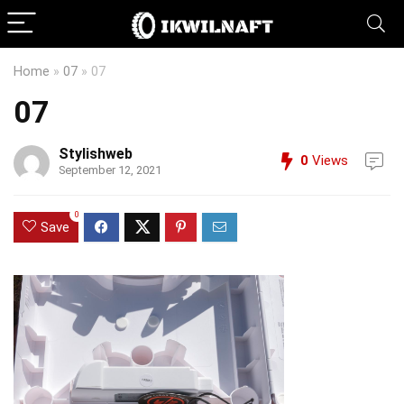
Home
»
07
»
07
07
Stylishweb
0
Views
September 12, 2021
0
Save