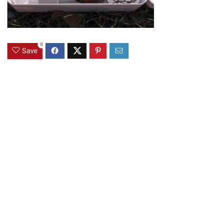
0
Save