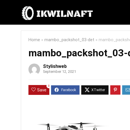
Home
»
mambo_packshot_03-det
»
mambo_packsho
mambo_packshot_03-
Stylishweb
September 12, 2021
0
Save