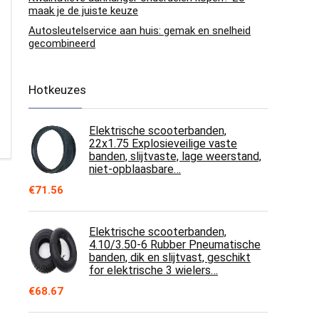
maak je de juiste keuze
Autosleutelservice aan huis: gemak en snelheid
gecombineerd
Hotkeuzes
Elektrische scooterbanden,
22x1.75 Explosieveilige vaste
banden, slijtvaste, lage weerstand,
niet-opblaasbare…
€
71.56
Elektrische scooterbanden,
4.10/3.50-6 Rubber Pneumatische
banden, dik en slijtvast, geschikt
for elektrische 3 wielers…
€
68.67