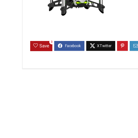
0
Save