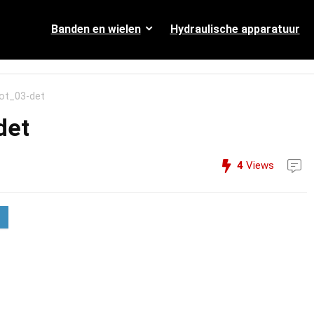
Banden en wielen
Hydraulische apparatuur
t_03-det
det
4
Views