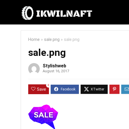
Home
»
sale.png
»
sale.png
sale.png
Stylishweb
August 16, 2017
0
Save