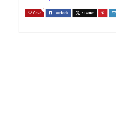
0
Save