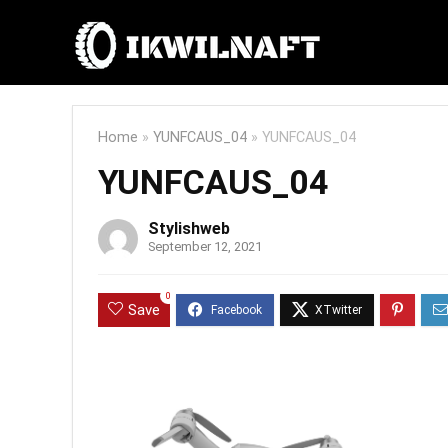
Home
»
YUNFCAUS_04
»
YUNFCAUS_04
YUNFCAUS_04
Stylishweb
September 12, 2021
0
Save