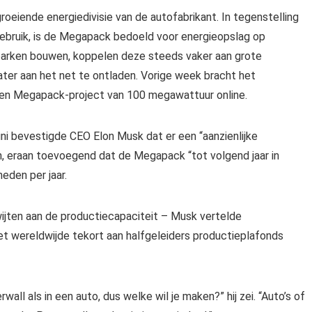
groeiende energiedivisie van de autofabrikant. In tegenstelling
gebruik, is de Megapack bedoeld voor energieopslag op
ndparken bouwen, koppelen deze steeds vaker aan grote
later aan het net te ontladen. Vorige week bracht het
na een Megapack-project van 100 megawattuur online.
ni bevestigde CEO Elon Musk dat er een “aanzienlijke
, eraan toevoegend dat de Megapack “tot volgend jaar in
eden per jaar.
 wijten aan de productiecapaciteit – Musk vertelde
et wereldwijde tekort aan halfgeleiders productieplafonds
ll als in een auto, dus welke wil je maken?” hij zei. “Auto’s of