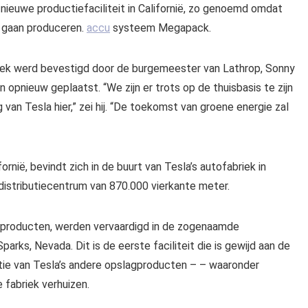
 nieuwe productiefaciliteit in Californië, zo genoemd omdat
l gaan produceren.
accu
systeem Megapack.
iek werd bevestigd door de burgemeester van Lathrop, Sonny
n opnieuw geplaatst. “We zijn er trots op de thuisbasis te zijn
an Tesla hier,” zei hij. “De toekomst van groene energie zal
ornië, bevindt zich in de buurt van Tesla’s autofabriek in
 distributiecentrum van 870.000 vierkante meter.
gproducten, werden vervaardigd in de zogenaamde
parks, Nevada. Dit is de eerste faciliteit die is gewijd aan de
tie van Tesla’s andere opslagproducten – – waaronder
fabriek verhuizen.