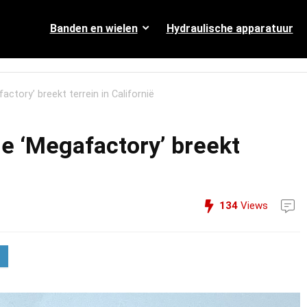
Banden en wielen
Hydraulische apparatuur
actory’ breekt terrein in Californië
ie ‘Megafactory’ breekt
134
Views