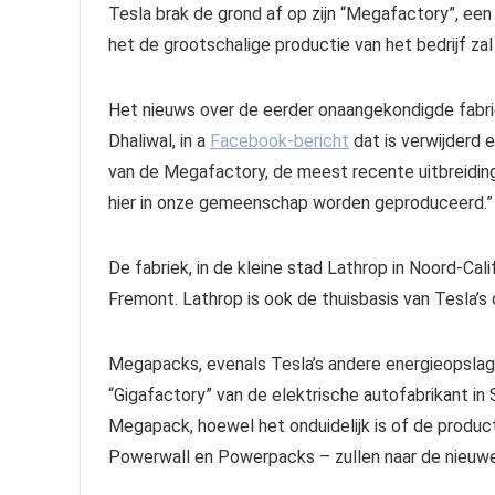
Tesla brak de grond af op zijn “Megafactory”, een
het de grootschalige productie van het bedrijf za
Het nieuws over de eerder onaangekondigde fabr
Dhaliwal, in a
Facebook-bericht
dat is verwijderd e
van de Megafactory, de meest recente uitbreiding v
hier in onze gemeenschap worden geproduceerd.”
De fabriek, in de kleine stad Lathrop in Noord-Calif
Fremont. Lathrop is ook de thuisbasis van Tesla’s
Megapacks, evenals Tesla’s andere energieopsla
“Gigafactory” van de elektrische autofabrikant in S
Megapack, hoewel het onduidelijk is of de produc
Powerwall en Powerpacks – zullen naar de nieuwe 