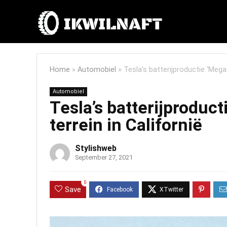
Home
»
Automobiel
»
Tesla’s batterijproductie ‘Megaf
Automobiel
Tesla’s batterijproduct
terrein in Californië
Stylishweb
September 27, 2021
0
Save