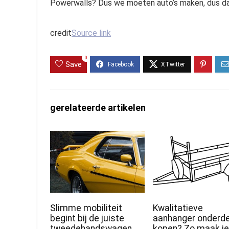
Powerwalls? Dus we moeten auto’s maken, dus dat
credit
Source link
0
Save
gerelateerde artikelen
Slimme mobiliteit
Kwalitatieve
begint bij de juiste
aanhanger onderde
tweedehandswagen
kopen? Zo maak je