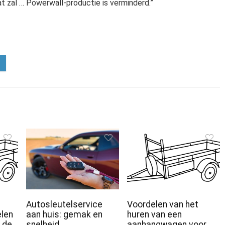
 zal … Powerwall-productie is verminderd.”
Autosleutelservice
Voordelen van het
len
aan huis: gemak en
huren van een
 de
snelheid
aanhangwagen voor