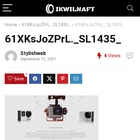
Home
»
61XKsJoZPrL._SL1435_
»
61XKsJoZPrL._SL1435_
61XKsJoZPrL._SL1435_
Stylishweb
4
Views
September 12, 2021
0
Save