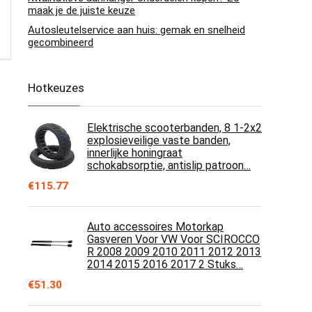
maak je de juiste keuze
Autosleutelservice aan huis: gemak en snelheid
gecombineerd
Hotkeuzes
Elektrische scooterbanden, 8 1-2x2
explosieveilige vaste banden,
innerlijke honingraat
schokabsorptie, antislip patroon…
€
115.77
Auto accessoires Motorkap
Gasveren Voor VW Voor SCIROCCO
R 2008 2009 2010 2011 2012 2013
2014 2015 2016 2017 2 Stuks…
€
51.30