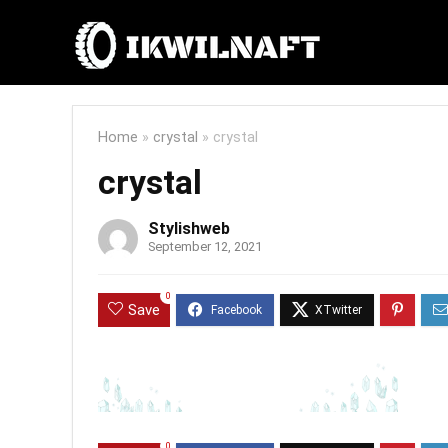
Home
»
crystal
»
crystal
crystal
Stylishweb
September 12, 2021
0
Save
0