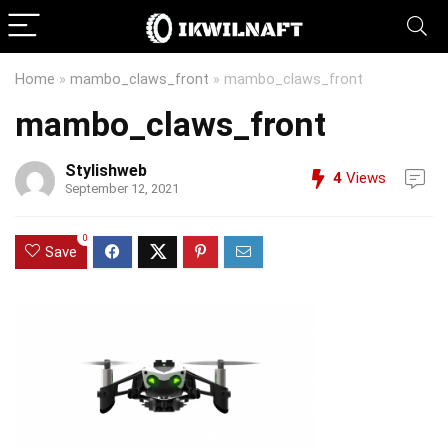
Home
»
mambo_claws_front
»
mambo_claws_front
mambo_claws_front
Stylishweb
4
Views
September 12, 2021
0
Save