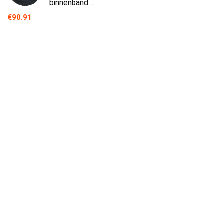
binnenband…
€
90.91
Auto accessoires Motorkap Gasveren Voor
Renault Voor Koleos 2016 2017 2018 2019
2020 2 Stuks Auto Motorkap Cover…
€
48.40
Elektrische scooter band, 2,80/2.50-4 dikke
binnen- en buitenbanden, antislip hydrofobe
patroon, geschikt for…
€
60.52
Grammer Staplerstoel B12 vorkheftruckstoel
tractorstoel B 12 (GS12)
€
143.59